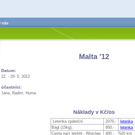
 nás
Malta '12
Datum:
22. - 29. 5. 2012
účastníci:
Jana, Radim, Huma
Náklady v Kč/os
Letenka zpáteční
2070,-
letenka
Bágl (15kg);
850,-
letenka
Cesta na/z letiště - Wroclaw
400,-
520 km