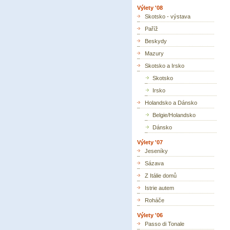
Výlety '08
Skotsko - výstava
Paříž
Beskydy
Mazury
Skotsko a Irsko
Skotsko
Irsko
Holandsko a Dánsko
Belgie/Holandsko
Dánsko
Výlety '07
Jeseníky
Sázava
Z Itálie domů
Istrie autem
Roháče
Výlety '06
Passo di Tonale