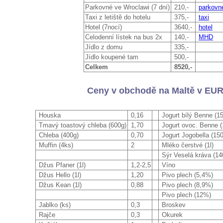
Parkovné ve Wroclawi (7 dní)
210,-
parkovn
Taxi z letiště do hotelu
375,-
taxi
Hotel (7nocí)
3640,-
hotel
Celodenní lístek na bus 2x
140,-
MHD
Jídlo z domu
335,-
Jídlo koupené tam
500,-
Celkem
8520,-
Ceny v obchodě na Maltě v EU
Houska
0,16
Jogurt bílý Benne (1
Tmavý toastový chleba (600g)
1,70
Jogurt ovoc. Benne (
Chleba (400g)
0,70
Jogurt Jogobella (150
Muffin (4ks)
2
Mléko čerstvé (1l)
Sýr Veselá kráva (14
Džus Pfaner (1l)
1,2-2,5
Víno
Džus Hello (1l)
1,20
Pivo plech (5,4%)
Džus Kean (1l)
0,88
Pivo plech (8,9%)
Pivo plech (12%)
Jablko (ks)
0,3
Broskev
Rajče
0,3
Okurek