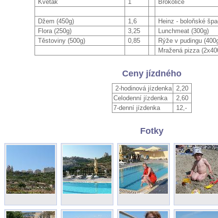
Květák
1
Brokolice
Džem (450g)
1,6
Heinz - boloňské špa
Flora (250g)
3,25
Lunchmeat (300g)
Těstoviny (500g)
0,85
Rýže v pudingu (400
Mražená pizza (2x40
Ceny jízdného
2-hodinová jízdenka
2,20
Celodenní jízdenka
2,60
7-denní jízdenka
12,-
Fotky