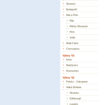
Skotsko
Budapešť
Rila a Pirin
Rila
Rilský Monastýr
Pirin
Sofie
Malá Fatra
Chorvatsko
Výlety '03
Istrie
Maďarsko
Rumunsko
Výlety '02
Polsko - Zakopane
Velká Británie
Skotsko
Edinburgh
Londýn