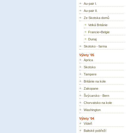
Au-pair I.
Au-pair II.
Ze Skotska domů
Velká Británie
Francie+Belgie
Dunaj
Skotsko - farma
Výlety '05
Aprica
Skotsko
Tampere
Británie na kole
Zakopane
Švýcarsko - Bern
Chorvatsko na kole
Washington
Výlety '04
Vídeň
Baltské pobřeží