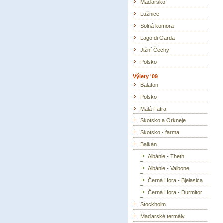
Maďarsko
Lužnice
Solná komora
Lago di Garda
Jižní Čechy
Polsko
Výlety '09
Balaton
Polsko
Malá Fatra
Skotsko a Orkneje
Skotsko - farma
Balkán
Albánie - Theth
Albánie - Valbone
Černá Hora - Bjelasica
Černá Hora - Durmitor
Stockholm
Maďarské termály