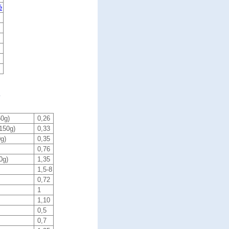
é
R
50g)
0,26
150g)
0,33
g)
0,35
0,76
0g)
1,35
1,5-8
0,72
1
1,10
0,5
0,7