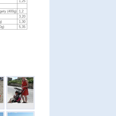
1,25
gety (400g)
1,2
3,20
g)
1,30
0g)
5,35