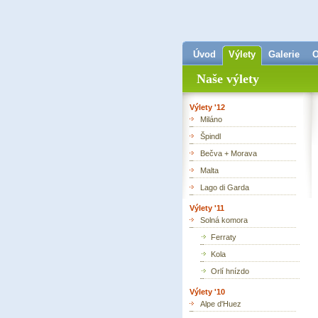
Úvod
Výlety
Galerie
O
Naše výlety
Výlety '12
Miláno
Špindl
Bečva + Morava
Malta
Lago di Garda
Výlety '11
Solná komora
Ferraty
Kola
Orlí hnízdo
Výlety '10
Alpe d'Huez